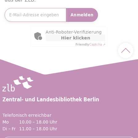
E-Mailadresse
*
Anmelden
Friendly Captcha
Anti-Roboter-Verifizierung
Hier klicken
Friendly
Captcha ⇗
Nach 
Zentral- und Landesbibliothek Berlin
Telefonisch erreichbar
Mo
10.00 – 18.00 Uhr
Di – Fr
11.00 – 18.00 Uhr