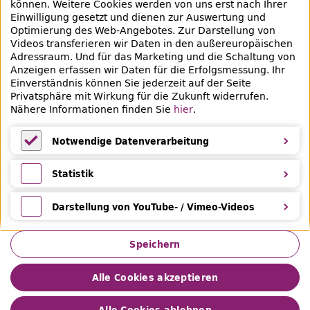
können. Weitere Cookies werden von uns erst nach Ihrer
Einwilligung gesetzt und dienen zur Auswertung und
Veranstaltungen & Lernangebote
Optimierung des
Web
-Angebotes. Zur Darstellung von
Videos transferieren wir Daten in den außereuropäischen
Veranstaltungsübersicht
Adressraum. Und für das Marketing und die Schaltung von
Anzeigen erfassen wir Daten für die Erfolgsmessung. Ihr
Lern- und Beratungsangebote
Einverständnis können Sie jederzeit auf der Seite
Privatsphäre mit Wirkung für die Zukunft widerrufen.
Eltern & Kinder
Nähere Informationen finden Sie
hier
.
Ferien
Notwendige Datenverarbeitung
Medientipps und Angebote
Notwendige Datenverarbeitung
Statistik
Statistik
Darstellung von YouTube- / Vimeo-Videos
Darstellung von YouTube- / Vimeo-Videos
Speichern
Alle Cookies akzeptieren
Impressum
Datenschutz
Leichte Sprache
Gebärdensprache
Privatsphäre
Barrierefreiheit