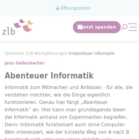
Zum Hauptinhalt springen
Öffnungszeiten
Zur Suche springen
Suche 
Mo
Sie befinden sich hier:
Startseite ZLB
Empfehlungen
Sie befinden sich hier:
Startseite ZLB
Empfehlungen
Abenteuer Informatik
Abenteuer Informatik
Jens Gallenbacher
Abenteuer Informatik
Informatik zum Mitmachen und Anfassen - für alle, die
verstehen möchten, wie die Dinge eigentlich
funktionieren. Genau hier fängt „Abenteuer
Informatik“ an. Hier kann man grundlegende Ideen
der Informatik anhand von Experimenten begreifen.
Denn: Informatik funktioniert auch ohne Computer.
Wen interessiert, wie der kürzeste Weg von A nach B