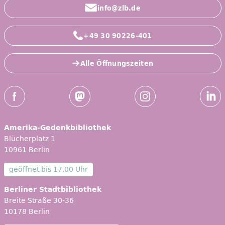
info@zlb.de
+49 30 90226-401
Alle Öffnungszeiten
Social-Media Kanäle der ZLB
Facebook
Mastodon
Instagram
Linked
Amerika-Gedenkbibliothek
Blücherplatz 1
10961 Berlin
geöffnet bis
17.00 Uhr
Berliner Stadtbibliothek
Breite Straße 30-36
10178 Berlin