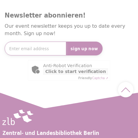
Newsletter abonnieren!
Our event newsletter keeps you up to date every
month. Sign up now!
Newsletter e-mail address
*
sign up now
Friendly Captcha
Anti-Robot Verification
Click to start verification
Friendly
Captcha ⇗
Scroll
Zentral- und Landesbibliothek Berlin