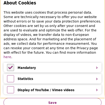
About Cookies
Empfehlungen
This website uses cookies that process personal data.
Bibliotheksausweis
Some are technically necessary to offer you our website
without errors or to save your data protection preferences.
Highlights
Other cookies are set by us only after your consent and
are used to evaluate and optimize the web offer. For the
Veranstaltungen & Lernangebote
display of videos, we transfer data to non-European
address space. And for marketing and the placement of
Veranstaltungsübersicht
ads, we collect data for performance measurement. You
can revoke your consent at any time on the Privacy page
Learning and advice offers
with effect for the future. You can find more information
here
.
Eltern & Kinder
Mandatory
Ferien
Mandatory
Medientipps und Angebote
Statistics
Statistics
Display of YouTube / Vimeo videos
Display of YouTube / Vimeo videos
Save