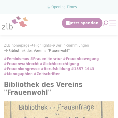
Jump to main content
Opening Times
Jump to the search
Open 
Op
You are here:
ZLB homepage
Highlights
You are here:
ZLB homepage
Highlights
Berlin-Sammlungen
Berlin-Sammlungen
Bibliothek des Vereins "Frauenwohl"
Bibliothek des Vereins "Frauenwohl"
#Feminismus #Frauenliteratur #Frauenbewegung
#Frauenwahlrecht #Gleichberechtigung
#Frauenkongresse #Berufsbildung #1857-1943
#Monogaphien #Zeitschriften
Bibliothek des Vereins
"Frauenwohl"