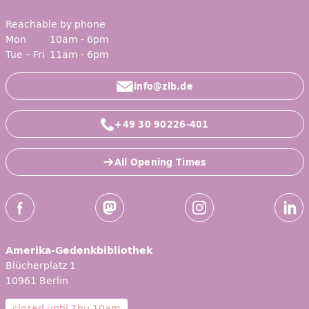
Reachable by phone
Mon
10am - 6pm
Tue – Fri
11am - 6pm
info@zlb.de
+49 30 90226-401
All Opening Times
Social Media
Facebook
Mastodon
Instagram
Linked
Amerika-Gedenkbibliothek
Blücherplatz 1
10961 Berlin
closed until
Thu 10am