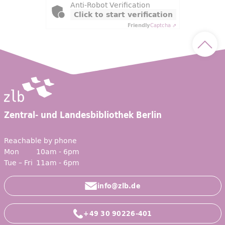
Anti-Robot Verification
Click to start verification
Friendly
Captcha ⇗
Scroll
Zentral- und Landesbibliothek Berlin
Reachable by phone
Mon
10am - 6pm
Tue – Fri
11am - 6pm
info@zlb.de
+49 30 90226-401