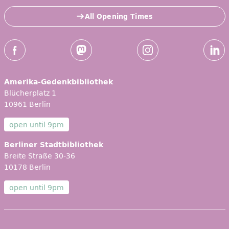
All Opening Times
Social Media
Facebook
Mastodon
Instagram
Linked
Amerika-Gedenkbibliothek
Blücherplatz 1
10961 Berlin
open until
9pm
Berliner Stadtbibliothek
Breite Straße 30-36
10178 Berlin
open until
9pm