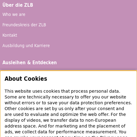
Über die ZLB
Who we are
Freundeskreis
der ZLB
Kontakt
Ausbildung und Karriere
Ausleihen & Entdecken
Schaufenster
About Cookies
Empfehlungen
This website uses cookies that process personal data.
Bibliotheksausweis
Some are technically necessary to offer you our website
without errors or to save your data protection preferences.
Highlights
Other cookies are set by us only after your consent and
are used to evaluate and optimize the web offer. For the
Veranstaltungen & Lernangebote
display of videos, we transfer data to non-European
address space. And for marketing and the placement of
Veranstaltungsübersicht
ads, we collect data for performance measurement. You