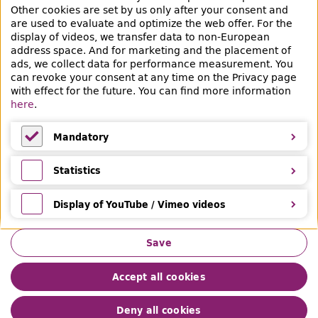
Other cookies are set by us only after your consent and
are used to evaluate and optimize the web offer. For the
Veranstaltungen & Lernangebote
display of videos, we transfer data to non-European
address space. And for marketing and the placement of
Veranstaltungsübersicht
ads, we collect data for performance measurement. You
can revoke your consent at any time on the Privacy page
Learning and advice offers
with effect for the future. You can find more information
here
.
Eltern & Kinder
Mandatory
Ferien
Mandatory
Medientipps und Angebote
Statistics
Statistics
Display of YouTube / Vimeo videos
Display of YouTube / Vimeo videos
Save
Accept all cookies
Impressum
Datenschutz
Leichte Sprache
Deny all cookies
Gebärdensprache
Privacy
Barrierefreiheit
Hilfe & Feedback