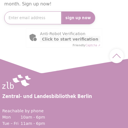
month. Sign up now!
Newsletter e-mail address
*
sign up now
Friendly Captcha
Anti-Robot Verification
Click to start verification
Friendly
Captcha ⇗
Scroll
Zentral- und Landesbibliothek Berlin
Reachable by phone
Mon
10am - 6pm
Tue – Fri
11am - 6pm