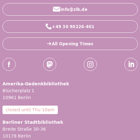
info@zlb.de
+49 30 90226-401
All Opening Times
Social Media
Facebook
Mastodon
Instagram
Linked
Amerika-Gedenkbibliothek
Blücherplatz 1
10961 Berlin
closed until
Thu 10am
Berliner Stadtbibliothek
Breite Straße 30-36
10178 Berlin