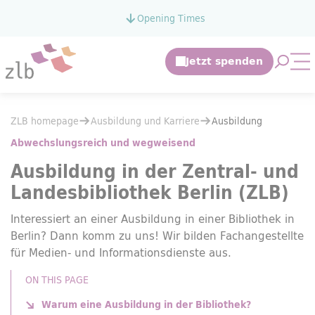
Jump to main content
Opening Times
Jump to the search
Open 
Op
You are here:
ZLB homepage
Ausbildung und Karriere
You are here:
ZLB homepage
Ausbildung und Karriere
Ausbildung
Ausbildung
Abwechslungsreich und wegweisend
Ausbildung in der Zentral- und
Landesbibliothek Berlin (ZLB)
Interessiert an einer Ausbildung in einer Bibliothek in
Berlin? Dann komm zu uns! Wir bilden Fachangestellte
für Medien- und Informationsdienste aus.
ON THIS PAGE
Warum eine Ausbildung in der Bibliothek?