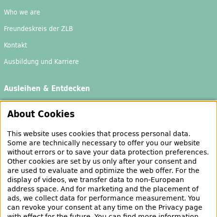
Who we are
Freundeskreis
der ZLB
Kontakt
Ausbildung und Karriere
Ausleihen & Entdecken
Schaufenster
About Cookies
Empfehlungen
This website uses cookies that process personal data.
Bibliotheksausweis
Some are technically necessary to offer you our website
without errors or to save your data protection preferences.
Highlights
Other cookies are set by us only after your consent and
are used to evaluate and optimize the web offer. For the
Veranstaltungen & Lernangebote
display of videos, we transfer data to non-European
address space. And for marketing and the placement of
Veranstaltungsübersicht
ads, we collect data for performance measurement. You
can revoke your consent at any time on the Privacy page
Learning and advice offers
with effect for the future. You can find more information