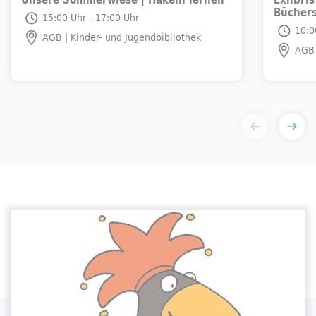
Bücher
Thu, 06.08.2026
15:00 Uhr - 17:00 Uhr
Fri, 07.0
10:0
AGB | Kinder- und Jugendbibliothek
AGB 