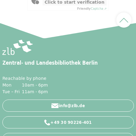
Click to start verification
Friendly
Captcha ⇗
Scroll
Zentral- und Landesbibliothek Berlin
Reachable by phone
Mon
10am - 6pm
Tue – Fri
11am - 6pm
info@zlb.de
+49 30 90226-401