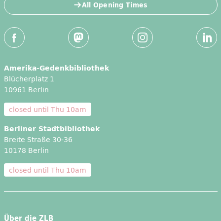
All Opening Times
Social Media
Facebook
Mastodon
Instagram
Linked
Amerika-Gedenkbibliothek
Blücherplatz 1
10961 Berlin
closed until
Thu 10am
Berliner Stadtbibliothek
Breite Straße 30-36
10178 Berlin
closed until
Thu 10am
Über die ZLB